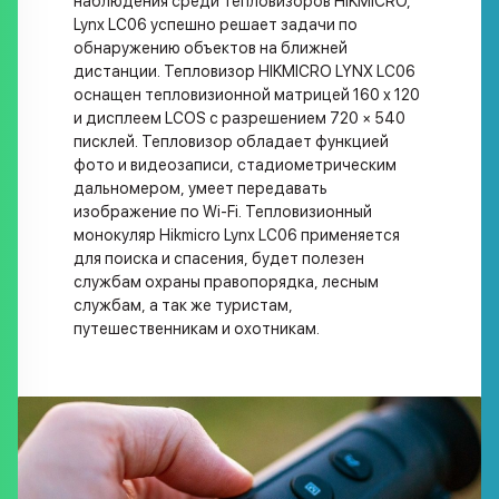
наблюдения среди тепловизоров HIKMICRO,
Lynx LC06 успешно решает задачи по
обнаружению объектов на ближней
дистанции. Тепловизор HIKMICRO LYNX LC06
оснащен тепловизионной матрицей 160 x 120
и дисплеем LCOS с разрешением 720 × 540
писклей. Тепловизор обладает функцией
фото и видеозаписи, стадиометрическим
дальномером, умеет передавать
изображение по Wi-Fi. Тепловизионный
монокуляр Hikmicro Lynx LC06 применяется
для поиска и спасения, будет полезен
службам охраны правопорядка, лесным
службам, а так же туристам,
путешественникам и охотникам.