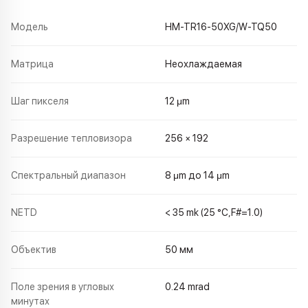
Модель
HM-TR16-50XG/W-TQ50
Матрица
Неохлаждаемая
Шаг пикселя
12 μm
Разрешение тепловизора
256 × 192
Спектральный диапазон
8 μm до 14 μm
NETD
< 35 mk (25 °C,F#=1.0)
Объектив
50 мм
Поле зрения в угловых
0.24 mrad
минутах