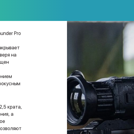
under Pro
акрывает
веря на
ащен
ением
 фокусным
,5 крата,
ния, а
ое
позволяют