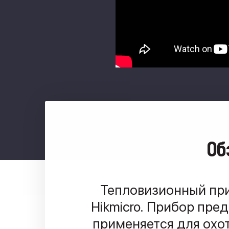
Об
Тепловизионный при
Hikmicro. Прибор пре
применяется для охот