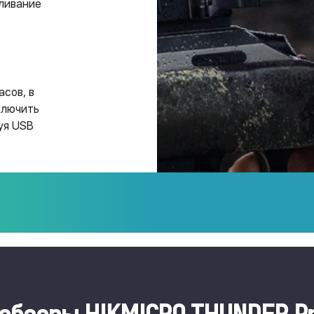
ливание
сов, в
ключить
уя USB