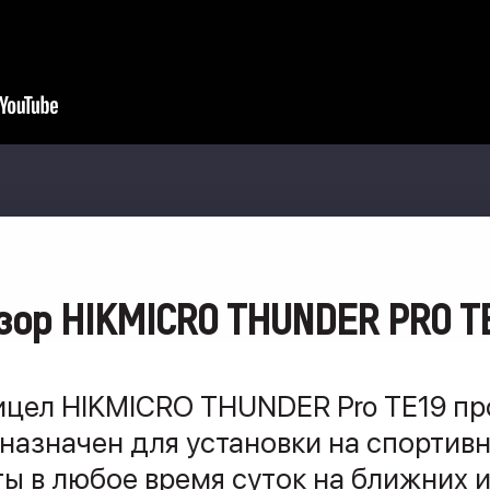
зор HIKMICRO THUNDER PRO T
цел HIKMICRO THUNDER Pro TE19 п
дназначен для установки на спортив
ы в любое время суток на ближних 