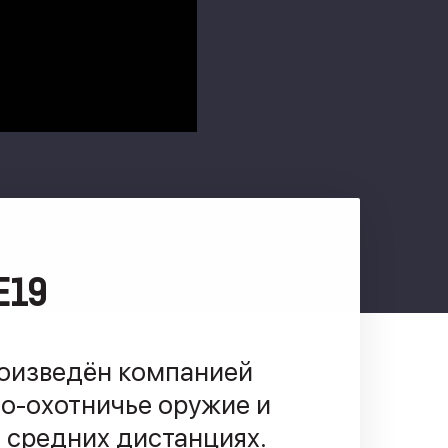
E19
роизведён компанией
но-охотничье оружие и
и средних дистанциях.