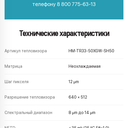
телефону
8 800 775-63-13
Технические характеристики
Артикул тепловизора
HM-TR33-50XGW-SH50
Матрица
Неохлаждаемая
Шаг пикселя
12 μm
Разрешение тепловизора
640 × 512
Спектральный диапазон
8 μm до 14 μm
NETD
< 35 mk (25 °C,F#=1.0)