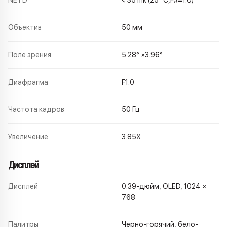
Объектив
50 мм
Поле зрения
5.28° ×3.96°
Диафрагма
F1.0
Частота кадров
50 Гц
Увеличение
3.85X
Дисплей
Дисплей
0.39-дюйм, OLED, 1024 ×
768
Палитры
Черно-горячий, бело-